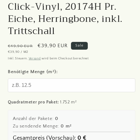
Click-Vinyl, 20174H Pr.
Eiche, Herringbone, inkl.
Trittschall
Normaler
Verkaufspreis
€39,90 EUR
Sale
€49,90 EUR
GRUNDPREIS
PRO
€39,90
/
M2
Preis
Inkl. Steuern.
Versand
wird beim Checkout berechnet
Benötigte Menge (m²):
Quadratmeter pro Paket:
1.752 m²
Anzahl der Pakete:
0
Zu sendende Menge:
0
m²
Gesamtpreis (Vorschau):
0
€